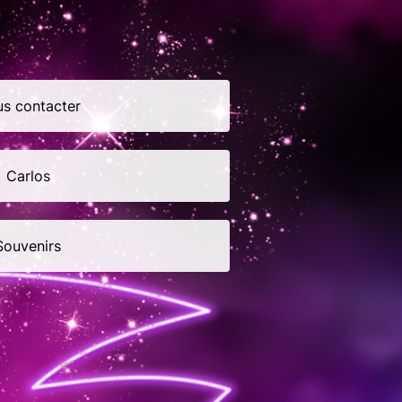
us contacter
 Carlos
Souvenirs