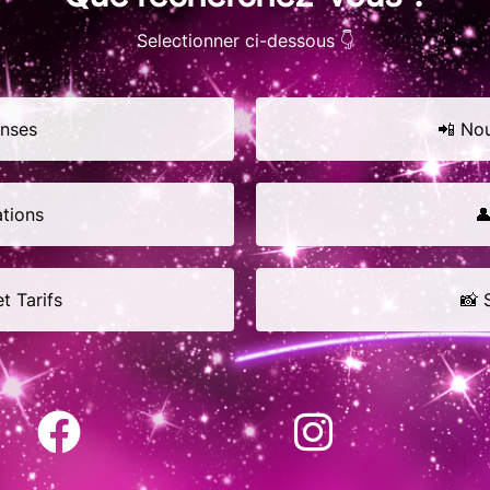
Selectionner ci-dessous 👇
anses
📲 No
ations

et Tarifs
📸 