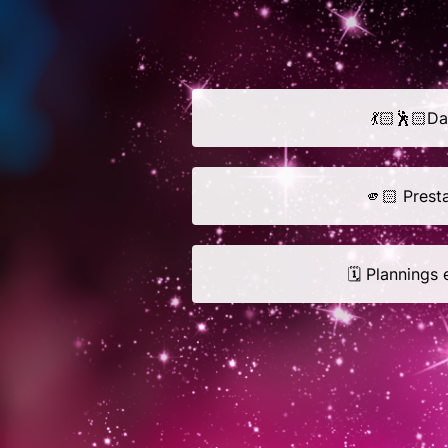
💃🏻🕺🏻D
🫵🏻 Prest
🗓️ Plannings 