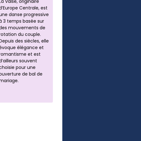
La Valse, originaire
d’Europe Centrale, est
une danse progressive
à 3 temps basée sur
des mouvements de
rotation du couple.
Depuis des siècles, elle
évoque élégance et
romantisme et est
d’ailleurs souvent
choisie pour une
ouverture de bal de
mariage.