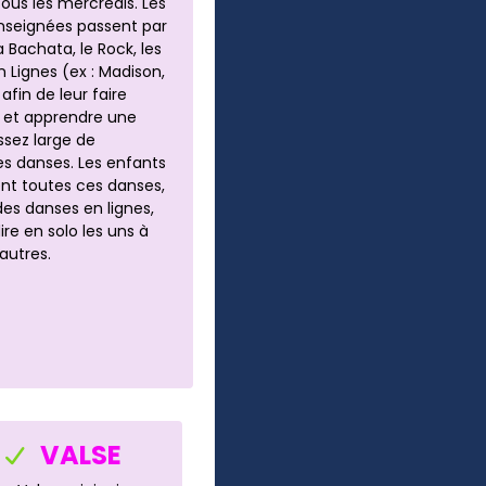
tous les mercredis. Les
nseignées passent par
la Bachata, le Rock, les
 Lignes (ex : Madison,
afin de leur faire
r et apprendre une
ssez large de
es danses. Les enfants
nt toutes ces danses,
s danses en lignes,
ire en solo les uns à
autres.
VALSE