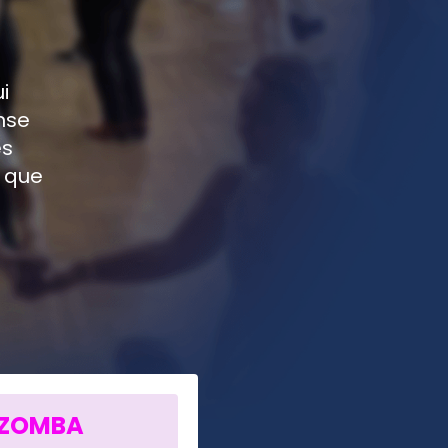
i
nse
es
z que
IZOMBA