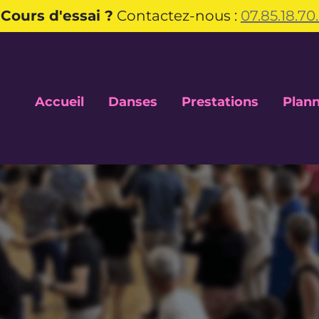
️
Cours d'essai ?
Contactez-nous :
07.85.18.70
Accueil
Danses
Prestations
Plann