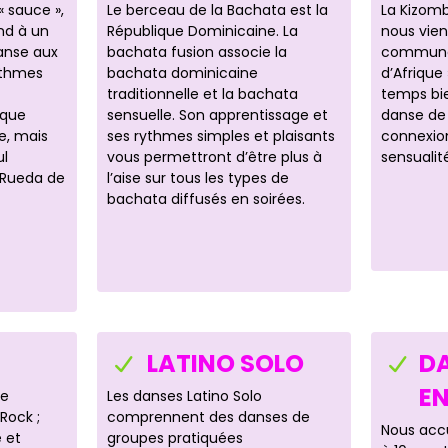
« sauce »,
Le berceau de la Bachata est la
La Kizom
nd à un
République Dominicaine. La
nous vien
anse aux
bachata fusion associe la
communé
ythmes
bachata dominicaine
d’Afrique
traditionnelle et la bachata
temps bi
ique
sensuelle. Son apprentissage et
danse de
e, mais
ses rythmes simples et plaisants
connexion,
ul
vous permettront d’être plus à
sensualit
(Rueda de
l’aise sur tous les types de
bachata diffusés en soirées.
LATINO SOLO
D
E
le
Les danses Latino Solo
Rock ;
comprennent des danses de
Nous accu
 et
groupes pratiquées