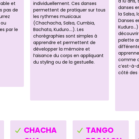
à 10 ans, 
able et
individuellement. Ces danses
danses e
es pas de
permettent de pratiquer sur tous
la Salsa, 
urrez
les rythmes musicaux
Danses en
 ou
(Chachacha, Salsa, Cumbia,
Kuduro…) 
s par le
Bachata, Kuduro….). Les
découvri
chorégraphies sont simples à
palette a
apprendre et permettent de
différent
développer la mémoire et
apprenne
l’aisance du corps en appliquant
comme de
du styling ou de la gestuelle.
c’est-à-d
côté des 
CHACHA
TANGO