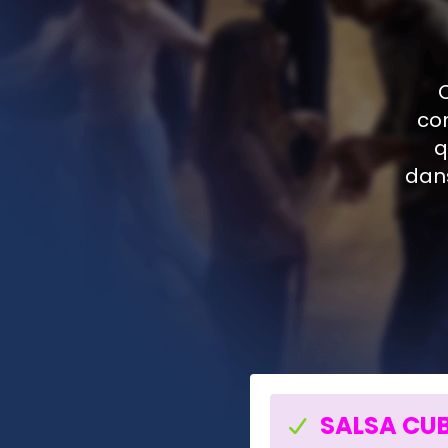
co
q
dans
SALSA CU