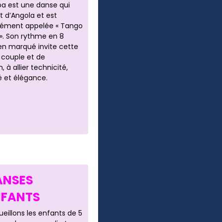
ba est une danse qui
t d’Angola et est
ment appelée « Tango
 ». Son rythme en 8
en marqué invite cette
 couple et de
 à allier technicité,
é et élégance.
ANSES
NFANTS
eillons les enfants de 5