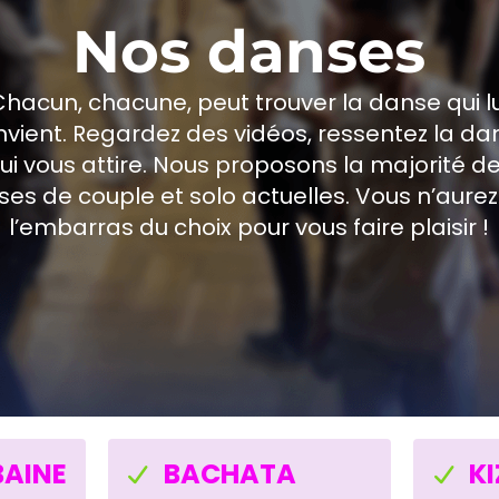
Nos danses
Chacun, chacune, peut trouver la danse qui lu
nvient. Regardez des vidéos, ressentez la da
ui vous attire. Nous proposons la majorité d
es de couple et solo actuelles. Vous n’aure
l’embarras du choix pour vous faire plaisir !
BAINE
BACHATA
K